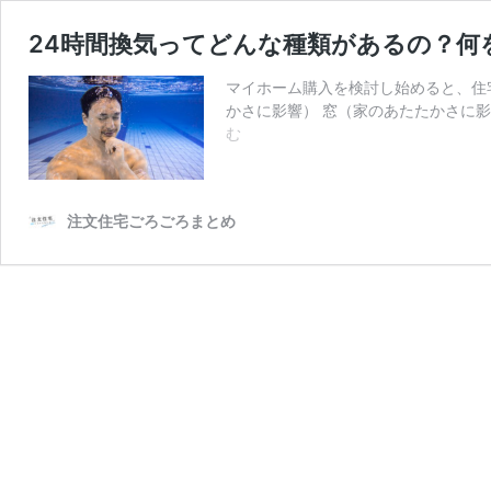
24時間換気ってどんな種類があるの？何
マイホーム購入を検討し始めると、住
かさに影響） 窓（家のあたたかさに影
24
む
時
間
換
注文住宅ごろごろまとめ
気
っ
て
ど
ん
な
種
類
が
あ
る
の？