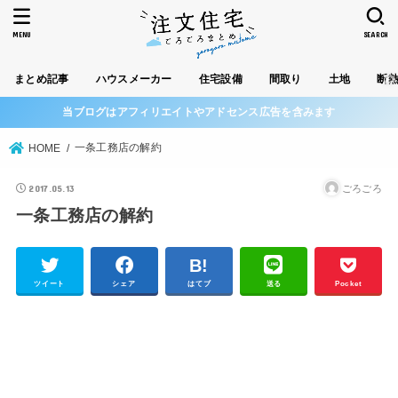
MENU
SEARCH
まとめ記事
ハウスメーカー
住宅設備
間取り
土地
断
当ブログはアフィリエイトやアドセンス広告を含みます
一条工務店の解約
HOME
2017.05.13
ごろごろ
一条工務店の解約
ツイート
シェア
はてブ
送る
Pocket