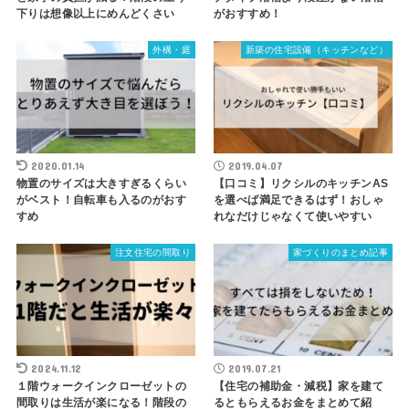
下りは想像以上にめんどくさい
がおすすめ！
外構・庭
新築の住宅設備（キッチンなど）
2020.01.14
2019.04.07
物置のサイズは大きすぎるくらい
【口コミ】リクシルのキッチンAS
がベスト！自転車も入るのがおす
を選べば満足できるはず！おしゃ
すめ
れなだけじゃなくて使いやすい
注文住宅の間取り
家づくりのまとめ記事
2024.11.12
2019.07.21
１階ウォークインクローゼットの
【住宅の補助金・減税】家を建て
間取りは生活が楽になる！階段の
るともらえるお金をまとめて紹