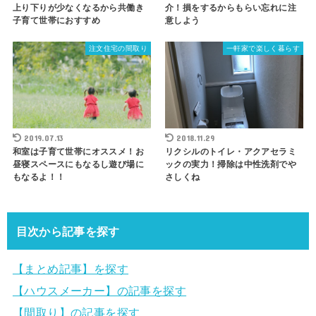
上り下りが少なくなるから共働き
介！損をするからもらい忘れに注
子育て世帯におすすめ
意しよう
注文住宅の間取り
一軒家で楽しく暮らす
2019.07.13
2018.11.29
和室は子育て世帯にオススメ！お
リクシルのトイレ・アクアセラミ
昼寝スペースにもなるし遊び場に
ックの実力！掃除は中性洗剤でや
もなるよ！！
さしくね
目次から記事を探す
【まとめ記事】を探す
【ハウスメーカー】の記事を探す
【間取り】の記事を探す