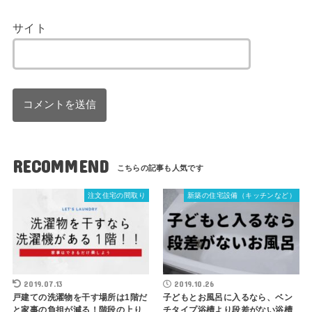
サイト
RECOMMEND
注文住宅の間取り
新築の住宅設備（キッチンなど）
2019.07.13
2019.10.26
戸建ての洗濯物を干す場所は1階だ
子どもとお風呂に入るなら、ベン
と家事の負担が減る！階段の上り
チタイプ浴槽より段差がない浴槽