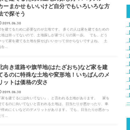
カーまかせもいいけど自分でもいろいろな方
法で探そう
2019.06.30
家を建てるために必要なのが土地です。 多くの人は家を建てるための
土地は持ってないので、土地探しが家づくりの第一歩。 でも、どう
やって家を建てる土地を探せばいいかって分からないですよね。 土
を...
北向き道路や旗竿地(はたざおち)など家を建
てるのに特殊な土地や変形地！いちばんのメ
リットは価格の安さ
2019.06.30
『家を建てるには向いてない』、と言われる土地があります。 家を
建てるのに向いてないと言われる土地は、日当たりが悪かったり、車
が停めにくいなどのデメリットがあります。 でも、日当たりが悪かっ
り...