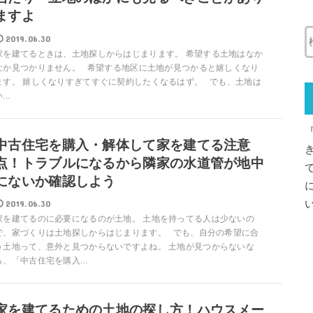
ますよ
2019.06.30
家を建てるときは、土地探しからはじまります。 希望する土地はなか
なか見つかりません。 希望する地区に土地が見つかると嬉しくなり
ます。 嬉しくなりすぎてすぐに契約したくなるはず。 でも、土地は
...
中古住宅を購入・解体して家を建てる注意
点！トラブルになるから隣家の水道管が地中
にないか確認しよう
2019.06.30
家を建てるのに必要になるのが土地。 土地を持ってる人は少ないの
で、家づくりは土地探しからはじまります。 でも、自分の希望に合
う土地って、意外と見つからないですよね。 土地が見つからないな
ら、「中古住宅を購入...
家を建てるための土地の探し方！ハウスメー