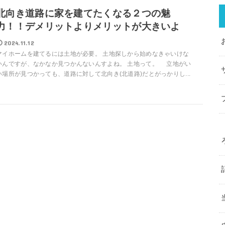
北向き道路に家を建てたくなる２つの魅
力！！デメリットよりメリットが大きいよ
2024.11.12
マイホームを建てるには土地が必要。 土地探しから始めなきゃいけな
いんですが、なかなか見つかんないんすよね。 土地って。 立地がい
い場所が見つかっても、道路に対して北向き(北道路)だとがっかりし...