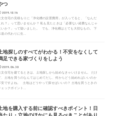
やつ
2019.12.16
注文住宅の見積もりに「浄化槽の設置費用」が入ってると、「なんだ
これ？」って思いませんか？ 私も見たときは「必要ない経費なんじゃ
ないか？」って疑いました。 でも、浄化槽はとても大切なもの。 下
水道の代わりに生...
土地探しのすべてがわかる！不安をなくして
満足できる家づくりをしよう
2019.06.30
注文住宅を建てるときは、土地探しから始めなきゃいけません。 だけ
ど、土地を買うのなんてはじめてだし、何からどう始めればいいのか
不安ですよね。 土地はどうやって探せばいいの？ 土地を買うときの
チェックポイント...
土地を購入する前に確認すべきポイント！日
当たり・立地のほかにも見るべきことがあり