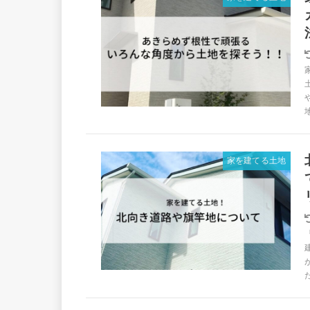
地
家を建てる土地
た