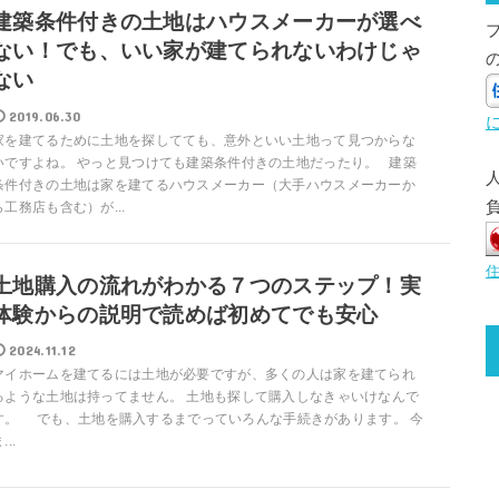
建築条件付きの土地はハウスメーカーが選べ
ない！でも、いい家が建てられないわけじゃ
ない
2019.06.30
家を建てるために土地を探してても、意外といい土地って見つからな
いですよね。 やっと見つけても建築条件付きの土地だったり。 建築
条件付きの土地は家を建てるハウスメーカー（大手ハウスメーカーか
ら工務店も含む）が...
土地購入の流れがわかる７つのステップ！実
体験からの説明で読めば初めてでも安心
2024.11.12
マイホームを建てるには土地が必要ですが、多くの人は家を建てられ
るような土地は持ってません。 土地も探して購入しなきゃいけなんで
す。 でも、土地を購入するまでっていろんな手続きがあります。 今
...