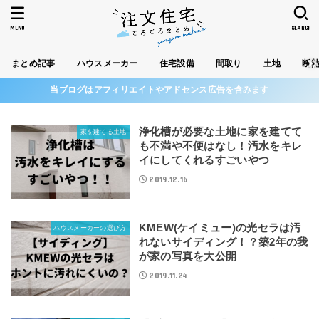
MENU
SEARCH
まとめ記事
ハウスメーカー
住宅設備
間取り
土地
断
当ブログはアフィリエイトやアドセンス広告を含みます
浄化槽が必要な土地に家を建てて
家を建てる土地
も不満や不便はなし！汚水をキレ
イにしてくれるすごいやつ
2019.12.16
KMEW(ケイミュー)の光セラは汚
ハウスメーカーの選び方
れないサイディング！？築2年の我
が家の写真を大公開
2019.11.24