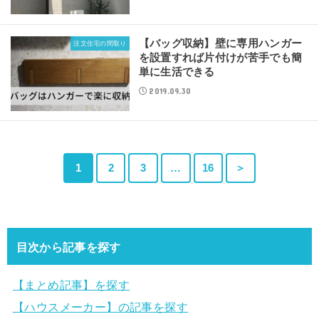
【バッグ収納】壁に専用ハンガー
注文住宅の間取り
を設置すれば片付けが苦手でも簡
単に生活できる
2019.09.30
1
2
3
…
16
＞
目次から記事を探す
【まとめ記事】を探す
【ハウスメーカー】の記事を探す