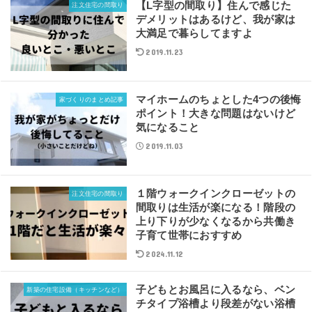
【L字型の間取り】住んで感じた
注文住宅の間取り
デメリットはあるけど、我が家は
大満足で暮らしてますよ
2019.11.23
マイホームのちょとした4つの後悔
家づくりのまとめ記事
ポイント！大きな問題はないけど
気になること
2019.11.03
１階ウォークインクローゼットの
注文住宅の間取り
間取りは生活が楽になる！階段の
上り下りが少なくなるから共働き
子育て世帯におすすめ
2024.11.12
子どもとお風呂に入るなら、ベン
新築の住宅設備（キッチンなど）
チタイプ浴槽より段差がない浴槽