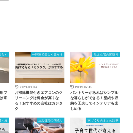
暮らす
一軒家で楽しく暮らす
注文住宅の間取り
2019.09.03
2019.07.13
用ブ
お掃除機能付きエアコンのク
パントリーがあればシンプル
は寄
リーニングは料金が高くな
な暮らしができる！壁紙や収
る！おすすめの会社はカジタ
納を工夫してインテリアも楽
ク
しめる
構・庭
注文住宅の間取り
家づくりのまとめ記事