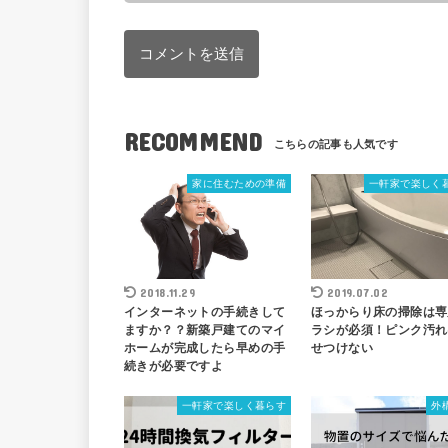
RECOMMEND
家に住むための準備
一軒家で楽しく
2018.11.29
2019.07.02
インターネットの手続きして
ほっからり床の掃除は専
ますか？？新築戸建てのマイ
ラシが必須！ピンク汚れ
ホームが完成したら早めの手
せつけない
続きが必要ですよ
一軒家で楽しく暮らす
外