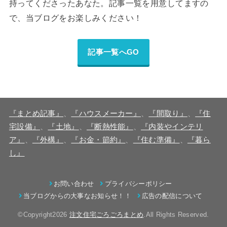
持ってくださったあなた。記事一覧を用意してますの
で、当ブログをお楽しみください！
記事一覧へGO
『まとめ記事』
、
『ハウスメーカー』
、
『間取り』
、
『住
宅設備』
、
『土地』
、
『断熱性能』
、
『内装やインテリ
ア』
、
『外構』
、
『お金・節約』
、
『住む準備』
、
『暮ら
し』
お問い合わせ
プライバシーポリシー
当ブログからの大事なお知らせ！！
広告の配信について
©Copyright2026
注文住宅ごろごろまとめ
.All Rights Reserved.