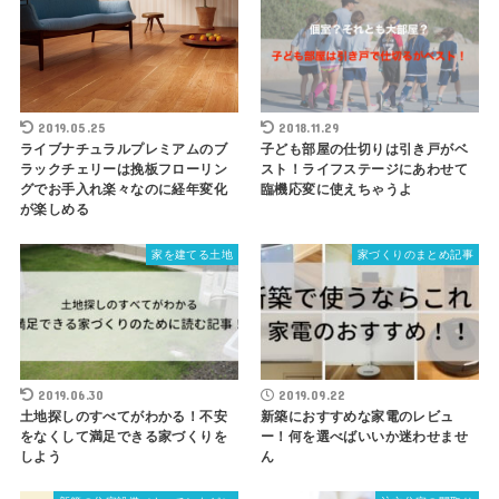
2019.05.25
2018.11.29
ライブナチュラルプレミアムのブ
子ども部屋の仕切りは引き戸がベ
ラックチェリーは挽板フローリン
スト！ライフステージにあわせて
グでお手入れ楽々なのに経年変化
臨機応変に使えちゃうよ
が楽しめる
家を建てる土地
家づくりのまとめ記事
2019.06.30
2019.09.22
土地探しのすべてがわかる！不安
新築におすすめな家電のレビュ
をなくして満足できる家づくりを
ー！何を選べばいいか迷わせませ
しよう
ん