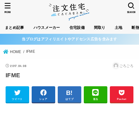
MENU
SEARCH
まとめ記事
ハウスメーカー
住宅設備
間取り
土地
断
当ブログはアフィリエイトやアドセンス広告を含みます
IFME
HOME
2017.04.08
ごろごろ
IFME
ツイート
シェア
はてブ
送る
Pocket