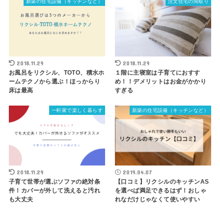
新築の住宅設備（キッチンなど）
注文住宅の間取り
2018.11.29
2018.11.29
お風呂をリクシル、TOTO、積水ホ
１階に主寝室は子育てにおすす
ームテクノから選ぶ！ほっからり
め！！デメリットはお金がかかり
床は最高
すぎる
一軒家で楽しく暮らす
新築の住宅設備（キッチンなど）
2018.11.29
2019.04.07
子育て世帯が選ぶソファの絶対条
【口コミ】リクシルのキッチンAS
件！カバーが外して洗えると汚れ
を選べば満足できるはず！おしゃ
も大丈夫
れなだけじゃなくて使いやすい