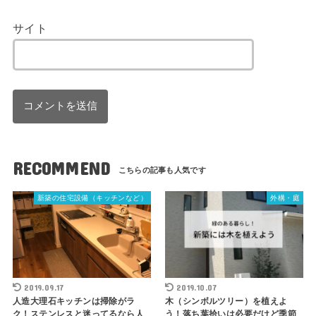
サイト
RECOMMEND
新築の住宅設備（キッチンなど）
外構・庭
2019.09.17
2019.10.07
人造大理石キッチンは掃除がラ
木（シンボルツリー）を植えよ
ク！ステンレスと迷ってるなら人
う！落ち葉拾いは必要だけど季節