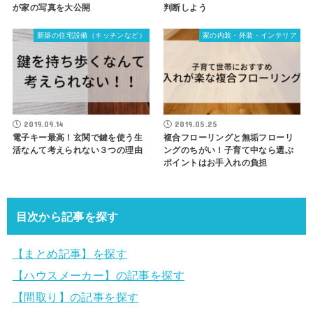
が家の写真を大公開
判断しよう
新築の住宅設備（キッチンなど）
家の内装・外装・インテリア
2019.09.14
2019.05.25
電子キー最高！玄関で鍵を使う生
複合フローリングと無垢フローリ
活なんて考えられない３つの理由
ングのちがい！子育て中なら選ぶ
ポイントはお手入れの負担
目次から記事を探す
【まとめ記事】を探す
【ハウスメーカー】の記事を探す
【間取り】の記事を探す