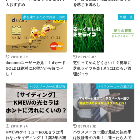
大おすすめ
を感じる暮らし
家を建てるためのお金・節約
外構・庭
2018.11.29
2019.10.07
docomoユーザー必見！！dカード
芝生ってめんどくさい！？簡単に
GOLDは絶対にお得だから待つべ
芝生ライフを楽しむにはゆるい管
し！
理がコツ
ハウスメーカーの選び方
ハウスメーカーの選び方
2019.11.24
2019.09.12
KMEW(ケイミュー)の光セラは汚
ハウスメーカー選び最後の決め手
れないサイディング！？築2年の我
は設計者の力量！！迷ったら人で