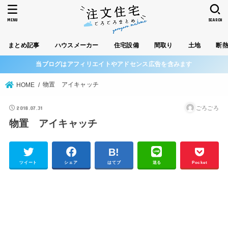
MENU
SEARCH
まとめ記事
ハウスメーカー
住宅設備
間取り
土地
断
当ブログはアフィリエイトやアドセンス広告を含みます
物置 アイキャッチ
HOME
2018.07.31
ごろごろ
物置 アイキャッチ
ツイート
シェア
はてブ
送る
Pocket