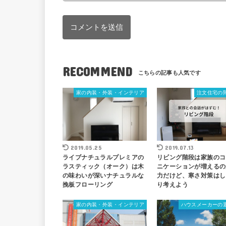
RECOMMEND
家の内装・外装・インテリア
注文住宅の
2019.05.25
2019.07.13
ライブナチュラルプレミアの
リビング階段は家族のコ
ラスティック（オーク）は木
ニケーションが増えるの
の味わいが深いナチュラルな
力だけど、寒さ対策はし
挽板フローリング
り考えよう
家の内装・外装・インテリア
ハウスメーカーの