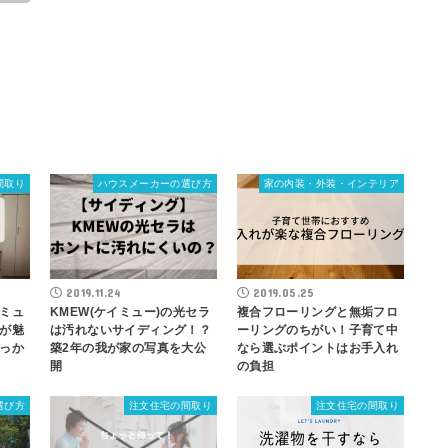
間取り
ハウスメーカーの選び方
家の内装・外装・インテリア
2019.11.24
2019.05.25
ミュ
KMEW(ケイミュー)の光セラ
複合フローリングと無垢フロ
が魅
は汚れないサイディング！？
ーリングのちがい！子育て中
っか
築2年の我が家の写真を大公
なら選ぶポイントはお手入れ
開
の負担
選び方
注文住宅の間取り
注文住宅の間取り