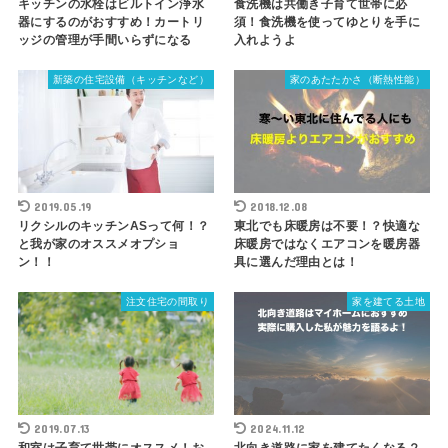
キッチンの水栓はビルトイン浄水
食洗機は共働き子育て世帯に必
器にするのがおすすめ！カートリ
須！食洗機を使ってゆとりを手に
ッジの管理が手間いらずになる
入れようよ
新築の住宅設備（キッチンなど）
家のあたたかさ（断熱性能）
2019.05.19
2018.12.08
リクシルのキッチンASって何！？
東北でも床暖房は不要！？快適な
と我が家のオススメオプショ
床暖房ではなくエアコンを暖房器
ン！！
具に選んだ理由とは！
注文住宅の間取り
家を建てる土地
2019.07.13
2024.11.12