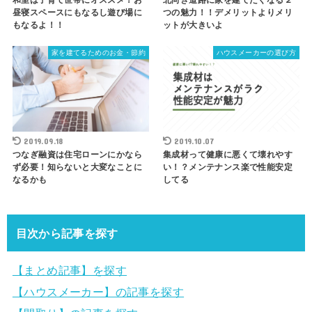
和室は子育て世帯にオススメ！お
北向き道路に家を建てたくなる２
昼寝スペースにもなるし遊び場に
つの魅力！！デメリットよりメリ
もなるよ！！
ットが大きいよ
家を建てるためのお金・節約
ハウスメーカーの選び方
2019.09.18
2019.10.07
つなぎ融資は住宅ローンにかなら
集成材って健康に悪くて壊れやす
ず必要！知らないと大変なことに
い！？メンテナンス楽で性能安定
なるかも
してる
目次から記事を探す
【まとめ記事】を探す
【ハウスメーカー】の記事を探す