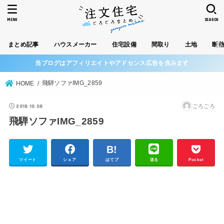
MENU
SEARCH
まとめ記事
ハウスメーカー
住宅設備
間取り
土地
断
当ブログはアフィリエイトやアドセンス広告を含みます
飛騨ソファIMG_2859
HOME
2018.10.08
ごろごろ
飛騨ソファIMG_2859
ツイート
シェア
はてブ
送る
Pocket