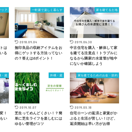
テリア
一軒家で楽しく暮らす
家を建てる土地
2018.09.04
2019.06.30
トは
無印良品の収納アイテムをお
中古住宅を購入・解体して家
いる
得にゲットする方法ってない
を建てる注意点！トラブルに
の？答えはdポイント！
なるから隣家の水道管が地中
にないか確認しよう
構・庭
外構・庭
家を建てるためのお金・節約
2019.10.07
2019.05.18
変！
芝生ってめんどくさい！？簡
住宅ローンの返済と家賃がか
もい
単に芝生ライフを楽しむには
ぶると生活が苦しい！けど、
ゆるい管理がコツ
返済開始は早い方がお得