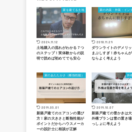
家を建てる土地
家の内装・外装・イン
2024.11.12
2018.11.29
土地購入の流れがわかる７つ
ダウンライトのデメリッ
のステップ！実体験からの説
まぶしすぎ！赤ちゃんが
明で読めば初めてでも安心
ならよく考えよう
家のあたたかさ（断熱性能）
外
2019.05.01
2019.10.07
新築戸建てのエアコンの選び
新築戸建ての雪かきは大
方！家の大きさと断熱性能が
外構プランは雪の置き場
ポイントだからハウスメーカ
っしょに考えよう
ーの設計士に相談が正解