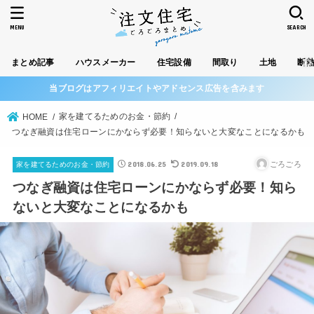
MENU
SEARCH
まとめ記事
ハウスメーカー
住宅設備
間取り
土地
断
当ブログはアフィリエイトやアドセンス広告を含みます
家を建てるためのお金・節約
HOME
つなぎ融資は住宅ローンにかならず必要！知らないと大変なことになるかも
2018.06.25
2019.09.18
ごろごろ
家を建てるためのお金・節約
つなぎ融資は住宅ローンにかならず必要！知ら
ないと大変なことになるかも