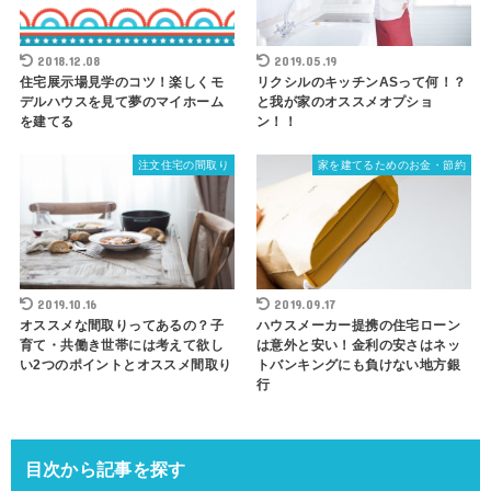
2018.12.08
2019.05.19
住宅展示場見学のコツ！楽しくモ
リクシルのキッチンASって何！？
デルハウスを見て夢のマイホーム
と我が家のオススメオプショ
を建てる
ン！！
注文住宅の間取り
家を建てるためのお金・節約
2019.10.16
2019.09.17
オススメな間取りってあるの？子
ハウスメーカー提携の住宅ローン
育て・共働き世帯には考えて欲し
は意外と安い！金利の安さはネッ
い2つのポイントとオススメ間取り
トバンキングにも負けない地方銀
行
目次から記事を探す