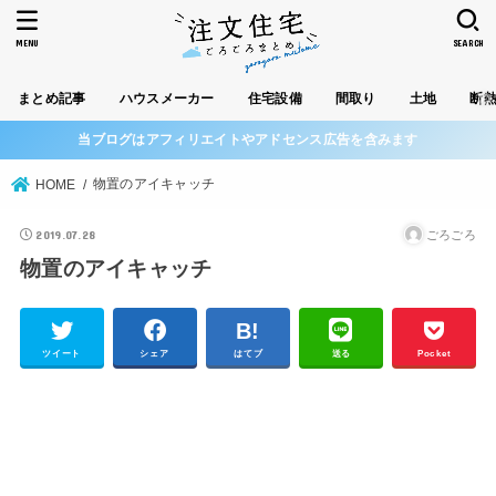
MENU
SEARCH
まとめ記事
ハウスメーカー
住宅設備
間取り
土地
断
当ブログはアフィリエイトやアドセンス広告を含みます
物置のアイキャッチ
HOME
2019.07.28
ごろごろ
物置のアイキャッチ
ツイート
シェア
はてブ
送る
Pocket