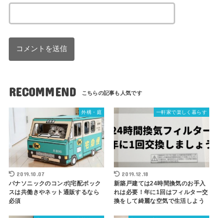
RECOMMEND
外構・庭
一軒家で楽しく暮らす
2019.10.07
2019.12.18
パナソニックのコンボ|宅配ボック
新築戸建ては24時間換気のお手入
スは共働きやネット通販するなら
れは必要！年に1回はフィルター交
必須
換をして綺麗な空気で生活しよう