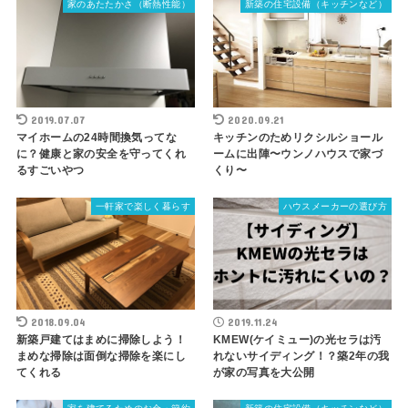
家のあたたかさ（断熱性能）
新築の住宅設備（キッチンなど）
2019.07.07
2020.09.21
マイホームの24時間換気ってな
キッチンのためリクシルショール
に？健康と家の安全を守ってくれ
ームに出陣〜ウンノハウスで家づ
るすごいやつ
くり〜
一軒家で楽しく暮らす
ハウスメーカーの選び方
2018.09.04
2019.11.24
新築戸建てはまめに掃除しよう！
KMEW(ケイミュー)の光セラは汚
まめな掃除は面倒な掃除を楽にし
れないサイディング！？築2年の我
てくれる
が家の写真を大公開