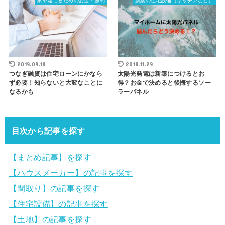
家を建てるためのお金・節約
新築の住宅設備（キッチンなど）
2019.09.18
2018.11.29
つなぎ融資は住宅ローンにかなら
太陽光発電は新築につけるとお
ず必要！知らないと大変なことに
得？お金で決めると後悔するソー
なるかも
ラーパネル
目次から記事を探す
【まとめ記事】を探す
【ハウスメーカー】の記事を探す
【間取り】の記事を探す
【住宅設備】の記事を探す
【土地】の記事を探す