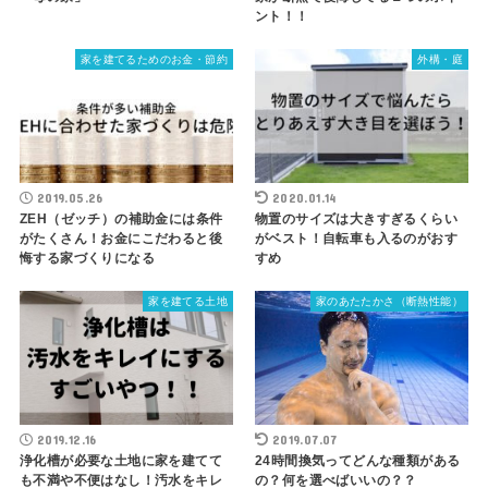
ント！！
家を建てるためのお金・節約
外構・庭
2019.05.26
2020.01.14
ZEH（ゼッチ）の補助金には条件
物置のサイズは大きすぎるくらい
がたくさん！お金にこだわると後
がベスト！自転車も入るのがおす
悔する家づくりになる
すめ
家を建てる土地
家のあたたかさ（断熱性能）
2019.12.16
2019.07.07
浄化槽が必要な土地に家を建てて
24時間換気ってどんな種類がある
も不満や不便はなし！汚水をキレ
の？何を選べばいいの？？