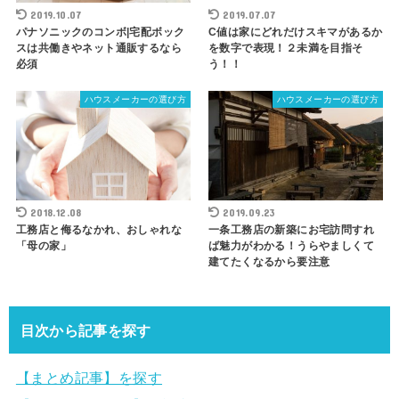
2019.10.07
2019.07.07
パナソニックのコンボ|宅配ボック
C値は家にどれだけスキマがあるか
スは共働きやネット通販するなら
を数字で表現！２未満を目指そ
必須
う！！
ハウスメーカーの選び方
ハウスメーカーの選び方
2018.12.08
2019.09.23
工務店と侮るなかれ、おしゃれな
一条工務店 の新築にお宅訪問すれ
「母の家」
ば魅力がわかる！うらやましくて
建てたくなるから要注意
目次から記事を探す
【まとめ記事】を探す