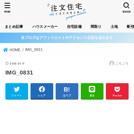
MENU
SEARCH
まとめ記事
ハウスメーカー
住宅設備
間取り
土地
断
当ブログはアフィリエイトやアドセンス広告を含みます
IMG_0831
HOME
2018.01.17
ごろごろ
IMG_0831
ツイート
シェア
はてブ
送る
Pocket