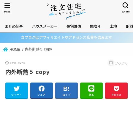
MENU
SEARCH
まとめ記事
ハウスメーカー
住宅設備
間取り
土地
断
当ブログはアフィリエイトやアドセンス広告を含みます
内外断熱５ copy
HOME
2018.05.19
ごろごろ
内外断熱５ copy
ツイート
シェア
はてブ
送る
Pocket