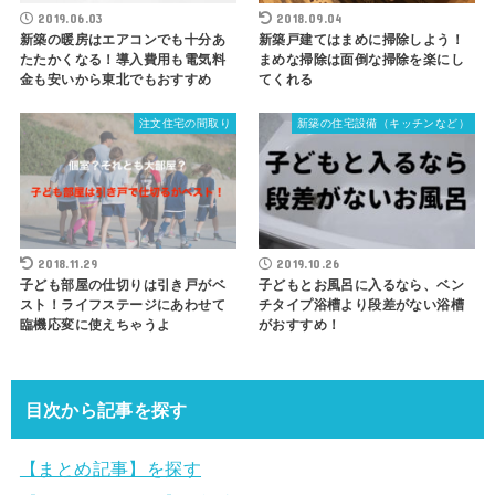
2019.06.03
2018.09.04
新築の暖房はエアコンでも十分あ
新築戸建てはまめに掃除しよう！
たたかくなる！導入費用も電気料
まめな掃除は面倒な掃除を楽にし
金も安いから東北でもおすすめ
てくれる
注文住宅の間取り
新築の住宅設備（キッチンなど）
2018.11.29
2019.10.26
子ども部屋の仕切りは引き戸がベ
子どもとお風呂に入るなら、ベン
スト！ライフステージにあわせて
チタイプ浴槽より段差がない浴槽
臨機応変に使えちゃうよ
がおすすめ！
目次から記事を探す
【まとめ記事】を探す