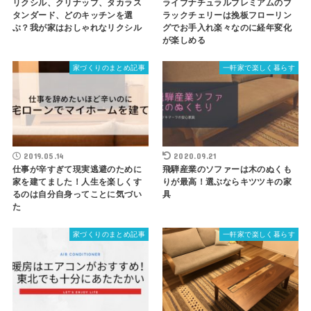
リクシル、クリナップ、タカラス
ライブナチュラルプレミアムのブ
タンダード、どのキッチンを選
ラックチェリーは挽板フローリン
ぶ？我が家はおしゃれなリクシル
グでお手入れ楽々なのに経年変化
が楽しめる
家づくりのまとめ記事
一軒家で楽しく暮らす
2019.05.14
2020.09.21
仕事が辛すぎて現実逃避のために
飛騨産業のソファーは木のぬくも
家を建てました！人生を楽しくす
りが最高！選ぶならキツツキの家
るのは自分自身ってことに気づい
具
た
家づくりのまとめ記事
一軒家で楽しく暮らす