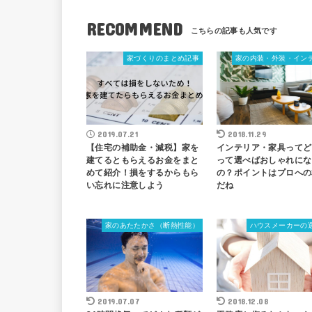
RECOMMEND
家づくりのまとめ記事
家の内装・外装・イン
2019.07.21
2018.11.29
【住宅の補助金・減税】家を
インテリア・家具ってど
建てるともらえるお金をまと
って選べばおしゃれにな
めて紹介！損をするからもら
の？ポイントはプロへの
い忘れに注意しよう
だね
家のあたたかさ（断熱性能）
ハウスメーカーの
2019.07.07
2018.12.08