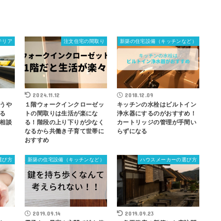
テリア
注文住宅の間取り
新築の住宅設備（キッチンなど）
2024.11.12
2018.12.09
うや
１階ウォークインクローゼッ
キッチンの水栓はビルトイン
る
トの間取りは生活が楽にな
浄水器にするのがおすすめ！
相談
る！階段の上り下りが少なく
カートリッジの管理が手間い
なるから共働き子育て世帯に
らずになる
おすすめ
選び方
新築の住宅設備（キッチンなど）
ハウスメーカーの選び方
2019.09.14
2019.09.23