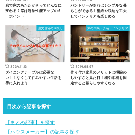
窓で家のあたたかさってどんなに
パントリーがあればシンプルな暮
変わる？窓は断熱性能アップのキ
らしができる！壁紙や収納を工夫
ーポイント
してインテリアも楽しめる
注文住宅の間取り
家の内装・外装・インテリア
2024.11.12
2019.08.07
ダイニングテーブルは必要な
作り付け家具のメリットは掃除の
い！！なくして住みやすい生活を
しやすさと見た目！棚や本棚を固
手に入れよう
定すると暮らしやすくなる
目次から記事を探す
【まとめ記事】を探す
【ハウスメーカー】の記事を探す