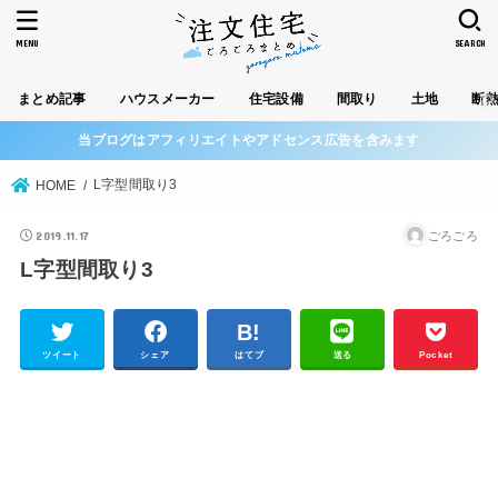
MENU
SEARCH
まとめ記事
ハウスメーカー
住宅設備
間取り
土地
断
当ブログはアフィリエイトやアドセンス広告を含みます
L字型間取り3
HOME
2019.11.17
ごろごろ
L字型間取り3
ツイート
シェア
はてブ
送る
Pocket