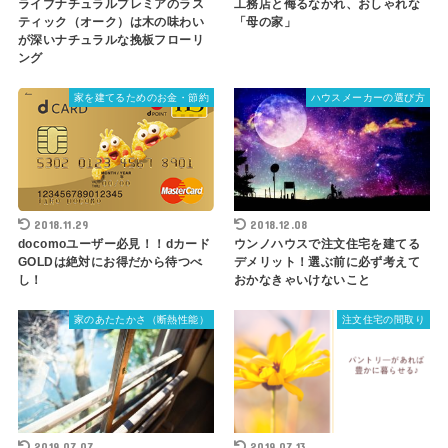
ライブナチュラルプレミアのラス
工務店と侮るなかれ、おしゃれな
ティック（オーク）は木の味わい
「母の家」
が深いナチュラルな挽板フローリ
ング
家を建てるためのお金・節約
ハウスメーカーの選び方
2018.11.29
2018.12.08
docomoユーザー必見！！dカード
ウンノハウスで注文住宅を建てる
GOLDは絶対にお得だから待つべ
デメリット！選ぶ前に必ず考えて
し！
おかなきゃいけないこと
家のあたたかさ（断熱性能）
注文住宅の間取り
2019.07.07
2019.07.13