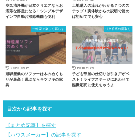
空気清浄機が日立クリエアならお
土地購入の流れがわかる７つのス
洒落な部屋になる！シンプルデザ
テップ！実体験からの説明で読め
インで自動お掃除機能も便利
ば初めてでも安心
一軒家で楽しく暮らす
注文住宅の間取り
2020.09.21
2018.11.29
飛騨産業のソファーは木のぬくも
子ども部屋の仕切りは引き戸がベ
りが最高！選ぶならキツツキの家
スト！ライフステージにあわせて
具
臨機応変に使えちゃうよ
目次から記事を探す
【まとめ記事】を探す
【ハウスメーカー】の記事を探す