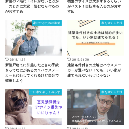
新築の２階にトイレがないと万が
物置のサイズは大きすぎるくらい
一のときに大変！悩むなら作るの
がベスト！自転車も入るのがおす
がおすすめ
すめ
家に住むための準備
家を建てる土地
2018.11.29
2019.06.30
新築戸建てに引越したときの手続
建築条件付きの土地はハウスメー
きってなにがあるの？ハウスメー
カーが選べない！でも、いい家が
カーも代行してくれるけど自分で
建てられないわけじゃない
確認しよう
一軒家で楽しく暮らす
家を建てる土地
2018.11.29
2024.11.12