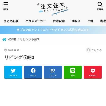
MENU
SEARCH
まとめ記事
ハウスメーカー
住宅設備
間取り
土地
断
当ブログはアフィリエイトやアドセンス広告を含みます
リビング収納3
HOME
2018.11.18
ごろごろ
リビング収納3
ツイート
シェア
はてブ
送る
Pocket