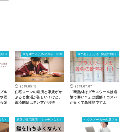
間取り
家を建てるためのお金・節約
家のあたたかさ（断熱性能）
2019.05.18
2019.07.07
プル
住宅ローンの返済と家賃がか
「断熱材はグラスウールは危
や収
ぶると生活が苦しい！けど、
険で寒い？」は誤解！コスパ
も楽
返済開始は早い方がお得
が良くて高性能ですよ
暮らす
新築の住宅設備（キッチンなど）
ハウスメーカーの選び方