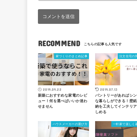
RECOMMEND
家づくりのまとめ記事
注文住宅の
2019.09.22
2019.07.13
新築におすすめな家電のレビ
パントリーがあればシン
ュー！何を選べばいいか迷わ
な暮らしができる！壁紙
せません
納を工夫してインテリア
しめる
ハウスメーカーの選び方
一軒家で楽しく