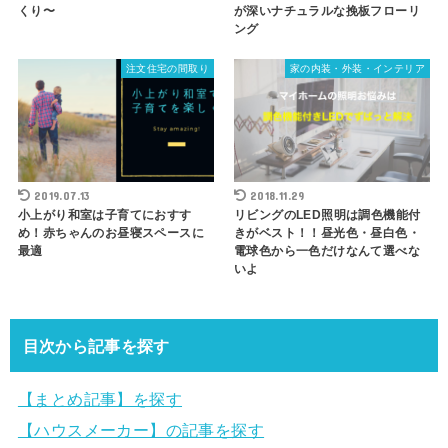
くり〜
が深いナチュラルな挽板フローリ
ング
注文住宅の間取り
家の内装・外装・インテリア
2019.07.13
2018.11.29
小上がり和室は子育てにおすす
リビングのLED照明は調色機能付
め！赤ちゃんのお昼寝スペースに
きがベスト！！昼光色・昼白色・
最適
電球色から一色だけなんて選べな
いよ
目次から記事を探す
【まとめ記事】を探す
【ハウスメーカー】の記事を探す