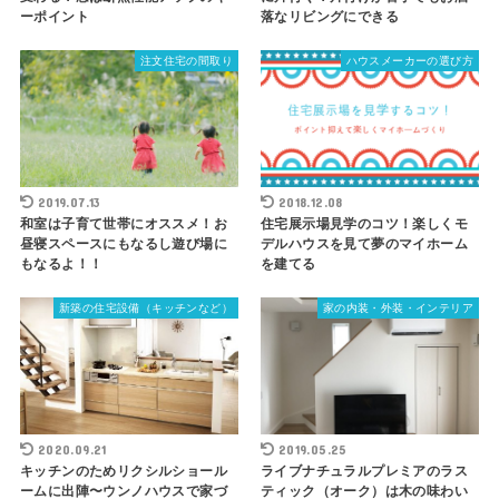
ーポイント
落なリビングにできる
注文住宅の間取り
ハウスメーカーの選び方
2019.07.13
2018.12.08
和室は子育て世帯にオススメ！お
住宅展示場見学のコツ！楽しくモ
昼寝スペースにもなるし遊び場に
デルハウスを見て夢のマイホーム
もなるよ！！
を建てる
新築の住宅設備（キッチンなど）
家の内装・外装・インテリア
2020.09.21
2019.05.25
キッチンのためリクシルショール
ライブナチュラルプレミアのラス
ームに出陣〜ウンノハウスで家づ
ティック（オーク）は木の味わい