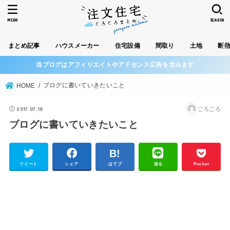
MENU
SEARCH
まとめ記事
ハウスメーカー
住宅設備
間取り
土地
断
当ブログはアフィリエイトやアドセンス広告を含みます
ブログに書いていきたいこと
HOME
2017.07.18
ごろごろ
ブログに書いていきたいこと
ツイート
シェア
はてブ
送る
Pocket