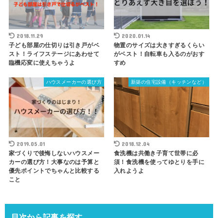
2018.11.29
2020.01.14
子ども部屋の仕切りは引き戸がベ
物置のサイズは大きすぎるくらい
スト！ライフステージにあわせて
がベスト！自転車も入るのがおす
臨機応変に使えちゃうよ
すめ
ハウスメーカーの選び方
新築の住宅設備（キッチンなど）
2019.05.01
2018.12.04
家づくりで後悔しないハウスメー
食洗機は共働き子育て世帯に必
カーの選び方！大事なのは予算と
須！食洗機を使ってゆとりを手に
優先ポイントでちゃんと比較する
入れようよ
こと
目次から記事を探す