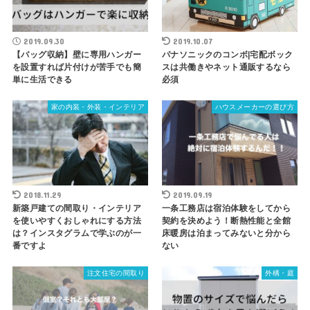
2019.09.30
2019.10.07
【バッグ収納】壁に専用ハンガー
パナソニックのコンボ|宅配ボック
を設置すれば片付けが苦手でも簡
スは共働きやネット通販するなら
単に生活できる
必須
家の内装・外装・インテリア
ハウスメーカーの選び方
2018.11.29
2019.09.19
新築戸建ての間取り・インテリア
一条工務店は宿泊体験をしてから
を使いやすくおしゃれにする方法
契約を決めよう！断熱性能と全館
は？インスタグラムで学ぶのが一
床暖房は泊まってみないと分から
番ですよ
ない
注文住宅の間取り
外構・庭