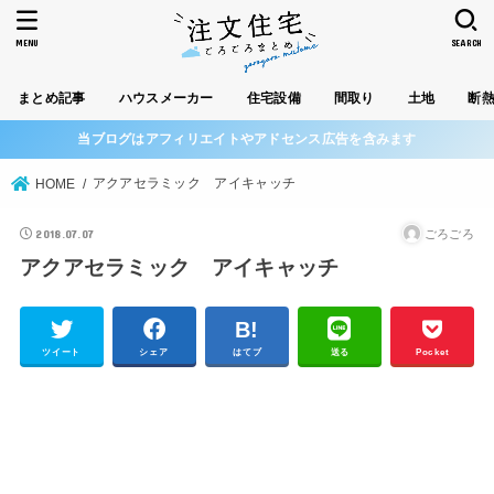
MENU
SEARCH
まとめ記事
ハウスメーカー
住宅設備
間取り
土地
断
当ブログはアフィリエイトやアドセンス広告を含みます
アクアセラミック アイキャッチ
HOME
2018.07.07
ごろごろ
アクアセラミック アイキャッチ
ツイート
シェア
はてブ
送る
Pocket