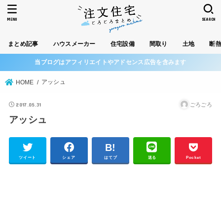
MENU
SEARCH
まとめ記事
ハウスメーカー
住宅設備
間取り
土地
断
当ブログはアフィリエイトやアドセンス広告を含みます
アッシュ
HOME
2017.05.31
ごろごろ
アッシュ
ツイート
シェア
はてブ
送る
Pocket