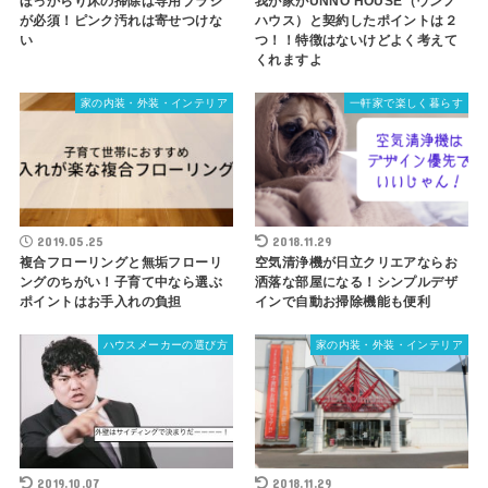
ほっからり床の掃除は専用ブラシ
我が家がUNNO HOUSE（ウンノ
が必須！ピンク汚れは寄せつけな
ハウス）と契約したポイントは２
い
つ！！特徴はないけどよく考えて
くれますよ
家の内装・外装・インテリア
一軒家で楽しく暮らす
2019.05.25
2018.11.29
複合フローリングと無垢フローリ
空気清浄機が日立クリエアならお
ングのちがい！子育て中なら選ぶ
洒落な部屋になる！シンプルデザ
ポイントはお手入れの負担
インで自動お掃除機能も便利
ハウスメーカーの選び方
家の内装・外装・インテリア
2019.10.07
2018.11.29