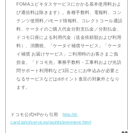
FOMAユビキタスサービスにかかる基本使用料およ
び通信料は除きます）。各種手数料、電報料、コン
テンツ使用料／iモード情報料、コレクトコール通話
料、ケータイのご購入代金分割支払金／分割払金、
ドコモ口座による利用代金（送金依頼額および利用
料）、消費税、「ケータイ補償サービス」「ケータ
イ補償 お届けサービス」ご利用時のお客さまご負
担金、「ドコモ光」事務手数料・工事料および光訪
問サポート利用料など1回ごとにお申込みが必要と
なるサービスなどはdポイント進呈の対象外となり
ます。
ドコモ公式HPから引用
http://d-
card.jp/st/services/points/premiere.html