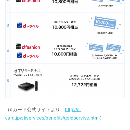
（dカード公式サイトより
http://d-
card.jp/st/services/benefits/goldservise.html
）