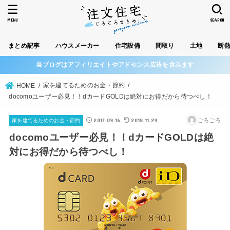
MENU
SEARCH
まとめ記事
ハウスメーカー
住宅設備
間取り
土地
断
当ブログはアフィリエイトやアドセンス広告を含みます
家を建てるためのお金・節約
HOME
docomoユーザー必見！！dカードGOLDは絶対にお得だから待つべし！
2017.09.16
2018.11.29
ごろごろ
家を建てるためのお金・節約
docomoユーザー必見！！dカードGOLDは絶
対にお得だから待つべし！