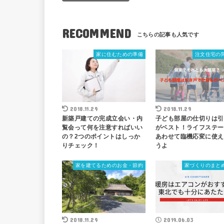
RECOMMEND
家に住むための準備
注文住宅の
2018.11.29
2018.11.29
新築戸建ての完成立会い・内
子ども部屋の仕切りは引
覧会って何を注意すればいい
がベスト！ライフステー
の？2つのポイントはしっか
あわせて臨機応変に使え
りチェック！
うよ
家を建てるためのお金・節約
家づくりのまと
2018.11.29
2019.06.03