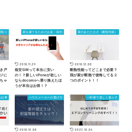
間取り
家を建てるためのお金・節約
家のあたたかさ（断熱性能）
2018.11.29
2018.12.08
き戸
格安SIMって本当に安い
断熱性能ってどこまで必要？
ジに
の！？新しいiPoneが欲しい
我が家が断熱で後悔してる２
ちゃ
ならdocomoへ乗り換えたほ
つのポイント！！
うが本当はお得！？
め記事
ハウスメーカーの選び方
一軒家で楽しく暮らす
2018.12.08
2023.10.04