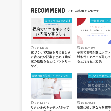
RECOMMEND
家づくりのまとめ記事
一軒家で楽しく
2018.12.12
2018.11.29
家づくりで収納を考えるとき
子育て世帯が選ぶソファ
に読みたい記事まとめ（我が
対条件！カバーが外して
家の経験をもとにパントリー
ると汚れも大丈夫
など）
新築の住宅設備（キッチンなど）
ハウスメーカーの
2019.05.19
2018.12.08
リクシルのキッチンASって
地震に強い家なら耐震等