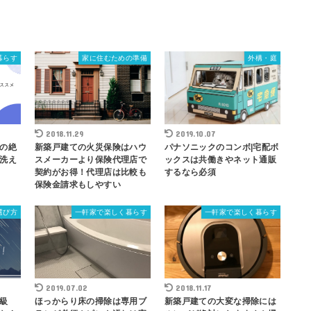
暮らす
家に住むための準備
外構・庭
2018.11.29
2019.10.07
の絶
新築戸建ての火災保険はハウ
パナソニックのコンボ|宅配ボ
洗え
スメーカーより保険代理店で
ックスは共働きやネット通販
契約がお得！代理店は比較も
するなら必須
保険金請求もしやすい
選び方
一軒家で楽しく暮らす
一軒家で楽しく暮らす
2019.07.02
2018.11.17
級
ほっからり床の掃除は専用ブ
新築戸建ての大変な掃除には