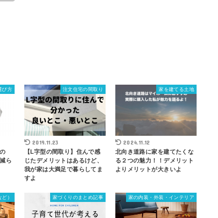
選び方
注文住宅の間取り
家を建てる土地
2019.11.23
2024.11.12
の
【L字型の間取り】住んで感
北向き道路に家を建てたくな
減ら
じたデメリットはあるけど、
る２つの魅力！！デメリット
我が家は大満足で暮らしてま
よりメリットが大きいよ
すよ
など）
家づくりのまとめ記事
家の内装・外装・インテリア