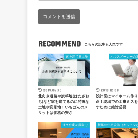
RECOMMEND
家を建てる土地
ハウスメーカーの
2019.06.30
2018.12.08
北向き道路や旗竿地(はたざお
設計図はマイホーム作り
ち)など家を建てるのに特殊な
命！現場での工事ミスを
土地や変形地！いちばんのメ
すために絶対必要
リットは価格の安さ
注文住宅の間取り
新築の住宅設備（キッチン