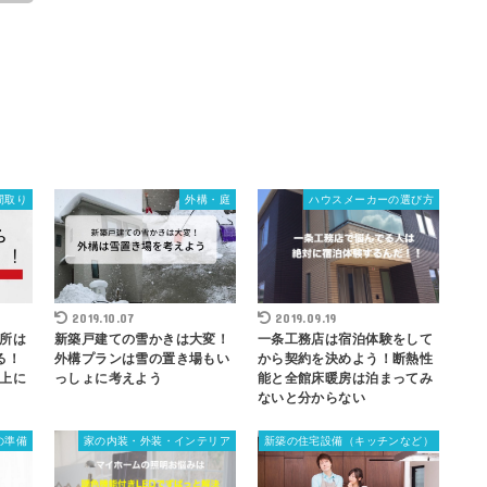
間取り
外構・庭
ハウスメーカーの選び方
2019.10.07
2019.09.19
所は
新築戸建ての雪かきは大変！
一条工務店は宿泊体験をして
る！
外構プランは雪の置き場もい
から契約を決めよう！断熱性
上に
っしょに考えよう
能と全館床暖房は泊まってみ
ないと分からない
の準備
家の内装・外装・インテリア
新築の住宅設備（キッチンなど）