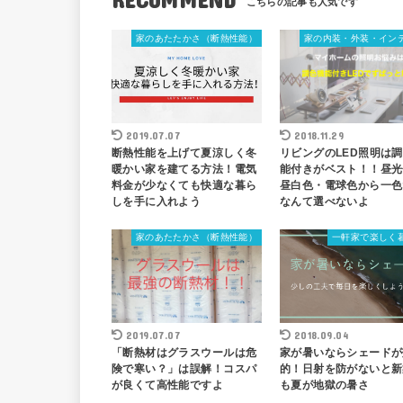
家のあたたかさ（断熱性能）
家の内装・外装・イン
2019.07.07
2018.11.29
断熱性能を上げて夏涼しく冬
リビングのLED照明は
暖かい家を建てる方法！電気
能付きがベスト！！昼光
料金が少なくても快適な暮ら
昼白色・電球色から一色
しを手に入れよう
なんて選べないよ
家のあたたかさ（断熱性能）
一軒家で楽しく
2019.07.07
2018.09.04
「断熱材はグラスウールは危
家が暑いならシェードが
険で寒い？」は誤解！コスパ
的！日射を防がないと新
が良くて高性能ですよ
も夏が地獄の暑さ