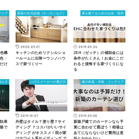
テリア
新築の住宅設備（キッチンなど）
家を建てるためのお金・節約
2020.09.21
2019.05.26
調色機
キッチンのためリクシルショ
ZEH（ゼッチ）の補助金には
色・
ールームに出陣〜ウンノハウ
条件がたくさん！お金にこだ
だけ
スで家づくり〜
わると後悔する家づくりにな
る
暮らす
ハウスメーカーの選び方
家の内装・外装・インテリア
2019.10.07
2019.09.08
効果
外壁はタイル？塗り壁？サイ
新築戸建てのカーテンなら予
築で
ディング ？コスパがいいサイ
算に合わせて選ぼう！相場は
ディング がオススメ！我が家
あてにならないけど費用は意
はホワイト系サイディング で
外とかからない