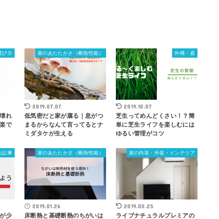
選び方
家のあたたかさ（断熱性能）
外構・庭
2019.07.07
2019.10.07
壊れ
低気密だと家が腐る｜息がつ
芝生ってめんどくさい！？簡
楽で
まるからなんて言ってるとナ
単に芝生ライフを楽しむには
ミダタケが生える
ゆるい管理がコツ
め記事
家のあたたかさ（断熱性能）
家の内装・外装・インテリア
2019.01.26
2019.05.25
が少
床断熱と基礎断熱のちがいは
ライブナチュラルプレミアの