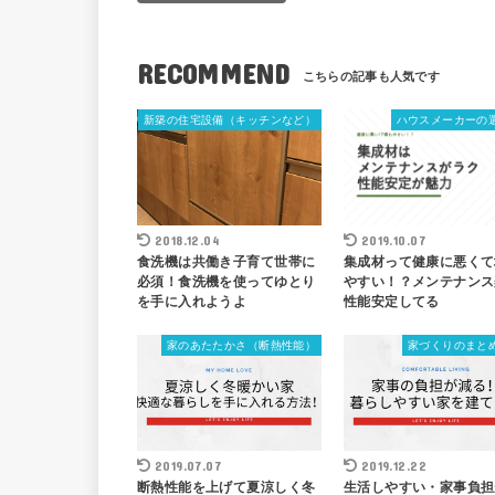
RECOMMEND
新築の住宅設備（キッチンなど）
ハウスメーカーの
2018.12.04
2019.10.07
食洗機は共働き子育て世帯に
集成材って健康に悪くて
必須！食洗機を使ってゆとり
やすい！？メンテナンス
を手に入れようよ
性能安定してる
家のあたたかさ（断熱性能）
家づくりのまと
2019.07.07
2019.12.22
断熱性能を上げて夏涼しく冬
生活しやすい・家事負担