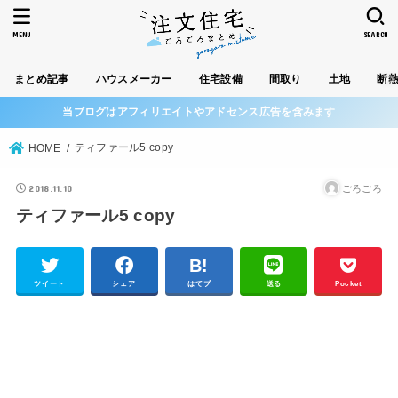
MENU
SEARCH
まとめ記事
ハウスメーカー
住宅設備
間取り
土地
断
当ブログはアフィリエイトやアドセンス広告を含みます
ティファール5 copy
HOME
2018.11.10
ごろごろ
ティファール5 copy
ツイート
シェア
はてブ
送る
Pocket