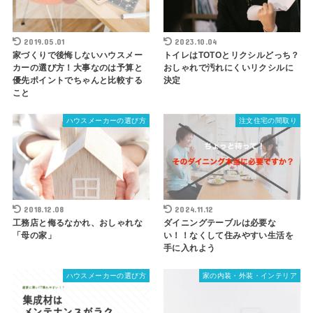
2019.05.01
2023.10.04
家づくりで後悔しないハウスメー
トイレはTOTOとリクシルどっち？
カーの選び方！大事なのは予算と
おしゃれで汚れにくいリクシルに
優先ポイントでちゃんと比較する
決定
こと
ハウスメーカーの選び方
注文住宅の間取り
2018.12.08
2024.11.12
工務店と侮るなかれ、おしゃれな
ダイニングテーブルは必要な
「母の家」
い！！なくして住みやすい生活を
手に入れよう
ハウスメーカーの選び方
家の内装・外装・インテリア