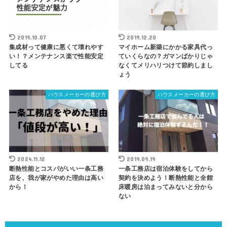
2019.10.07
2019.12.20
集成材って健康に悪くて壊れやす
マイホーム新築にかかる家具代っ
い！？メンテナンス楽で性能安定
ていくらなの？ガマンばかりじゃ
してる
なくてメリハリつけて節約しまし
ょう
ハウスメーカーの選び方
ハウスメーカーの選び方
2024.11.12
2019.09.19
断熱性能とコスパがいい一条工務
一条工務店は宿泊体験をしてから
店を、我が家がやめた理由は高い
契約を決めよう！断熱性能と全館
から！
床暖房は泊まってみないと分から
ない