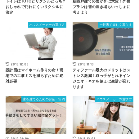
トイレはTOTOとリクシルどっち？
新築戸建ての雪かきは大変！外構
おしゃれで汚れにくいリクシルに
プランは雪の置き場もいっしょに
決定
考えよう
ハウスメーカーの選び方
一軒家で楽しく暮らす
2018.12.08
2018.11.10
設計図はマイホーム作りの命！現
ティファール最大のメリットはス
場での工事ミスを減らすために絶
トレス激減！取っ手がとれるイン
対必要
ジニオ・ネオを使えば生活が変わ
ります
家を建てるためのお金・節約
ハウスメーカーの選び方
2019.04.06
2018.12.08