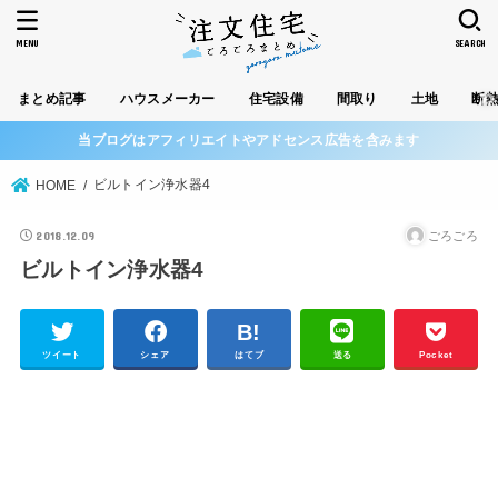
MENU
SEARCH
まとめ記事
ハウスメーカー
住宅設備
間取り
土地
断
当ブログはアフィリエイトやアドセンス広告を含みます
ビルトイン浄水器4
HOME
2018.12.09
ごろごろ
ビルトイン浄水器4
ツイート
シェア
はてブ
送る
Pocket