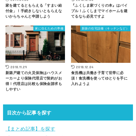
家を建てるともらえる「すまい給
『ふくしま家づくりの本』はバイ
付金」！手続きしないともらえな
ブル！ふくしまでマイホームを建
いからちゃんと申請しよう
てるなら必見ですよ
家に住むための準備
新築の住宅設備（キッチンなど）
2018.11.29
2018.12.04
新築戸建ての火災保険はハウスメ
食洗機は共働き子育て世帯に必
ーカーより保険代理店で契約がお
須！食洗機を使ってゆとりを手に
得！代理店は比較も保険金請求も
入れようよ
しやすい
目次から記事を探す
【まとめ記事】を探す