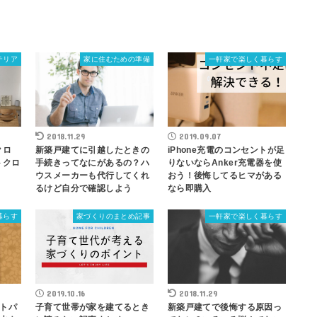
テリア
家に住むための準備
一軒家で楽しく暮らす
2018.11.29
2019.09.07
クロ
新築戸建てに引越したときの
iPhone充電のコンセントが足
トクロ
手続きってなにがあるの？ハ
りないならAnker充電器を使
ウスメーカーも代行してくれ
おう！後悔してるヒマがある
るけど自分で確認しよう
なら即購入
暮らす
家づくりのまとめ記事
一軒家で楽しく暮らす
2019.10.16
2018.11.29
トパ
子育て世帯が家を建てるとき
新築戸建てで後悔する原因っ