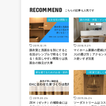
RECOMMEND
注文住宅の間取り
家の内装・外装・イン
2019.12.19
2018.11.29
脱衣室と洗面台を別にすると
マイホーム新築の壁紙(
生活がシンプルで明るくでき
ス)の選び方｜アクセン
る！生活しやすい間取りは洗
ス使いすぎ注意
面台の独立が大事
家を建てるためのお金・節約
一軒家で楽しく
2019.05.26
2019.06.24
ZEH（ゼッチ）の補助金には
ソーダストリームはコス