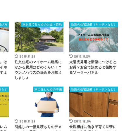
選び方
家を建てるためのお金・節約
新築の住宅設備（キッチンなど）
2018.11.29
2018.11.29
』は
注文住宅のマイホーム建築に
太陽光発電は新築につけると
イホ
かかる費用はどのくらい！？
お得？お金で決めると後悔す
すよ
ウンノハウスの場合をお教え
るソーラーパネル
しましょ
暮らす
家に住むための準備
新築の住宅設備（キッチンなど）
2018.11.29
2018.12.04
レム
引越しの一括見積もりのデメ
食洗機は共働き子育て世帯に