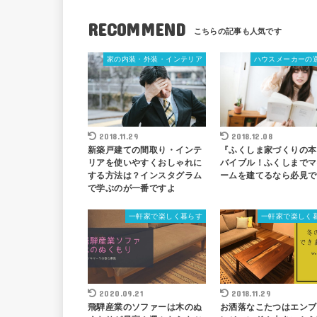
RECOMMEND
家の内装・外装・インテリア
ハウスメーカーの
2018.11.29
2018.12.08
新築戸建ての間取り・インテ
『ふくしま家づくりの本
リアを使いやすくおしゃれに
バイブル！ふくしまでマ
する方法は？インスタグラム
ームを建てるなら必見で
で学ぶのが一番ですよ
一軒家で楽しく暮らす
一軒家で楽しく
2020.09.21
2018.11.29
飛騨産業のソファーは木のぬ
お洒落なこたつはエンブ