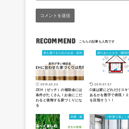
RECOMMEND
家を建てるためのお金・節約
家のあたたかさ（断熱
2019.05.26
2019.07.07
ZEH（ゼッチ）の補助金には
C値は家にどれだけスキ
条件がたくさん！お金にこだ
あるかを数字で表現！２
わると後悔する家づくりにな
を目指そう！！
る
外構・庭
一軒家で楽しく