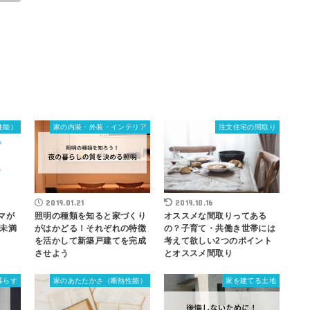
性能）
家の内装・外装・インテリア
注文住宅の間取り
2019.01.21
2019.10.16
マが
照明の種類を知ると家づくり
オススメな間取りってある
未満
がはかどる！それぞれの特徴
の？子育て・共働き世帯には
を活かして新築戸建てを完成
考えて欲しい2つのポイント
させよう
とオススメ間取り
暮らす
家のあたたかさ（断熱性能）
家を建てる土地