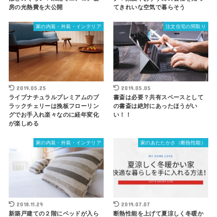
房の光熱費を大公開
てきれいな空気で暮らそう
家の内装・外装・インテリア
注文住宅の間取り
2019.05.25
2019.05.05
ライブナチュラルプレミアムのブ
書斎は必要？共有スペースとして
ラックチェリーは挽板フローリン
の書斎は絶対にあったほうがい
グでお手入れ楽々なのに経年変化
い！！
が楽しめる
家の内装・外装・インテリア
家のあたたかさ（断熱性能）
2018.11.29
2019.07.07
新築戸建ての２階にベッドが入ら
断熱性能を上げて夏涼しく冬暖か