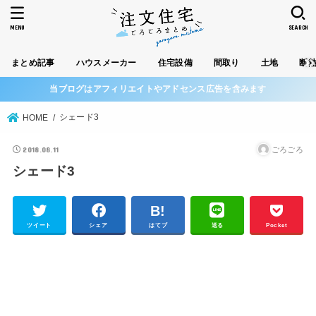
MENU
SEARCH
まとめ記事
ハウスメーカー
住宅設備
間取り
土地
断
当ブログはアフィリエイトやアドセンス広告を含みます
シェード3
HOME
2018.08.11
ごろごろ
シェード3
ツイート
シェア
はてブ
送る
Pocket