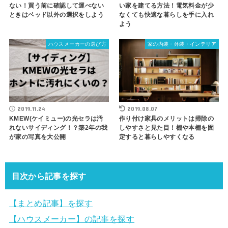
ない！買う前に確認して運べない
い家を建てる方法！電気料金が少
ときはベッド以外の選択をしよう
なくても快適な暮らしを手に入れ
よう
ハウスメーカーの選び方
家の内装・外装・インテリア
2019.11.24
2019.08.07
KMEW(ケイミュー)の光セラは汚
作り付け家具のメリットは掃除の
れないサイディング！？築2年の我
しやすさと見た目！棚や本棚を固
が家の写真を大公開
定すると暮らしやすくなる
目次から記事を探す
【まとめ記事】を探す
【ハウスメーカー】の記事を探す