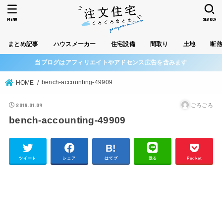
MENU
SEARCH
まとめ記事
ハウスメーカー
住宅設備
間取り
土地
断
当ブログはアフィリエイトやアドセンス広告を含みます
bench-accounting-49909
HOME
2018.01.09
ごろごろ
bench-accounting-49909
ツイート
シェア
はてブ
送る
Pocket