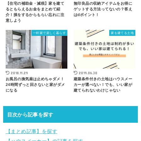
【住宅の補助金・減税】家を建て
無印良品の収納アイテムをお得に
るともらえるお金をまとめて紹
ゲットする方法ってないの？答え
介！損をするからもらい忘れに注
はdポイント！
意しよう
一軒家で楽しく暮らす
家を建てる土地
2018.11.29
2019.06.30
お風呂の換気扇は止めちゃダメ！
建築条件付きの土地はハウスメー
24時間ずっと回さないと家がダメ
カーが選べない！でも、いい家が
になる
建てられないわけじゃない
目次から記事を探す
【まとめ記事】を探す
【ハウスメーカー】の記事を探す