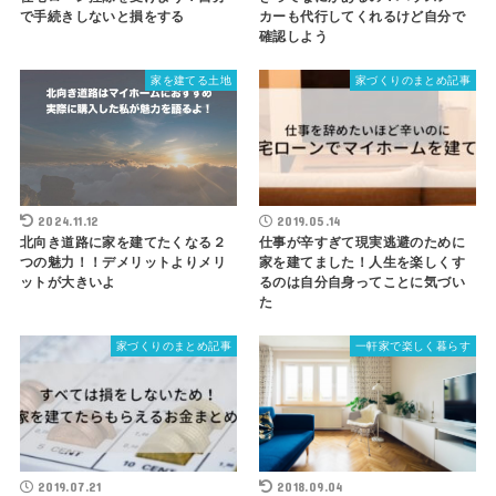
で手続きしないと損をする
カーも代行してくれるけど自分で
確認しよう
家を建てる土地
家づくりのまとめ記事
2024.11.12
2019.05.14
北向き道路に家を建てたくなる２
仕事が辛すぎて現実逃避のために
つの魅力！！デメリットよりメリ
家を建てました！人生を楽しくす
ットが大きいよ
るのは自分自身ってことに気づい
た
家づくりのまとめ記事
一軒家で楽しく暮らす
2019.07.21
2018.09.04