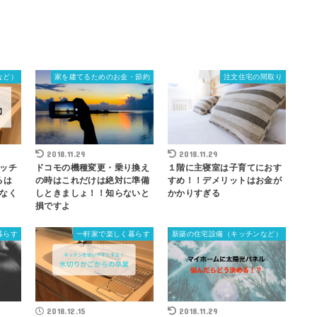
など）
家を建てるためのお金・節約
注文住宅の間取り
2018.11.29
2018.11.29
ッチ
ドコモの機種変更・乗り換え
１階に主寝室は子育てにおす
るは
の時はこれだけは絶対に準備
すめ！！デメリットはお金が
なく
しときましょ！！知らないと
かかりすぎる
損ですよ
暮らす
一軒家で楽しく暮らす
新築の住宅設備（キッチンなど）
2018.12.15
2018.11.29