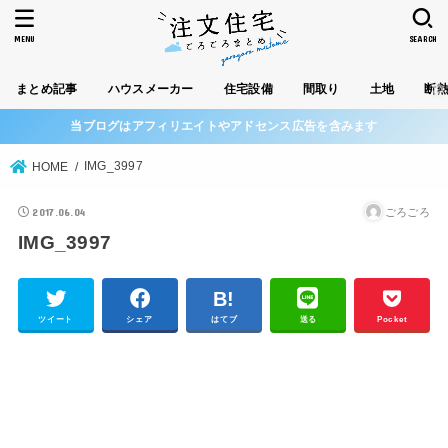
MENU
SEARCH
まとめ記事
ハウスメーカー
住宅設備
間取り
土地
断
当ブログはアフィリエイトやアドセンス広告を含みます
IMG_3997
HOME
2017.06.04
ごろごろ
IMG_3997
ツイート
シェア
はてブ
送る
Pocket