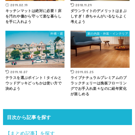
2019.02.19
2018.11.29
キッチンマットは絶対に必要！床
ダウンライトのデメリットはまぶ
を汚れや傷から守って楽な暮らし
しすぎ！赤ちゃんがいるならよく
を手に入れよう
考えよう
外構・庭
家の内装・外装・インテリア
2019.10.07
2019.05.25
テラスを選ぶポイント！タイルと
ライブナチュラルプレミアムのブ
ウッドデッキどっちかは使い方で
ラックチェリーは挽板フローリン
決めよう
グでお手入れ楽々なのに経年変化
が楽しめる
目次から記事を探す
【まとめ記事】を探す