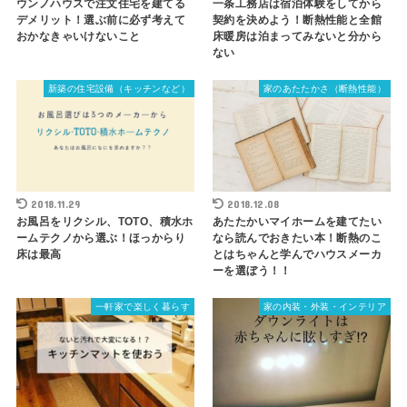
ウンノハウスで注文住宅を建てる
一条工務店は宿泊体験をしてから
デメリット！選ぶ前に必ず考えて
契約を決めよう！断熱性能と全館
おかなきゃいけないこと
床暖房は泊まってみないと分から
ない
新築の住宅設備（キッチンなど）
家のあたたかさ（断熱性能）
2018.11.29
2018.12.08
お風呂をリクシル、TOTO、積水ホ
あたたかいマイホームを建てたい
ームテクノから選ぶ！ほっからり
なら読んでおきたい本！断熱のこ
床は最高
とはちゃんと学んでハウスメーカ
ーを選ぼう！！
一軒家で楽しく暮らす
家の内装・外装・インテリア