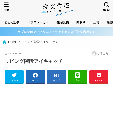
MENU
SEARCH
まとめ記事
ハウスメーカー
住宅設備
間取り
土地
断
当ブログはアフィリエイトやアドセンス広告を含みます
リビング階段アイキャッチ
HOME
2018.12.27
ごろごろ
リビング階段アイキャッチ
ツイート
シェア
はてブ
送る
Pocket