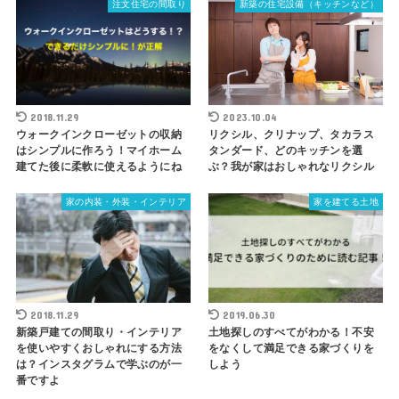
注文住宅の間取り
新築の住宅設備（キッチンなど）
2018.11.29
2023.10.04
ウォークインクローゼットの収納
リクシル、クリナップ、タカラス
はシンプルに作ろう！マイホーム
タンダード、どのキッチンを選
建てた後に柔軟に使えるようにね
ぶ？我が家はおしゃれなリクシル
家の内装・外装・インテリア
家を建てる土地
2018.11.29
2019.06.30
新築戸建ての間取り・インテリア
土地探しのすべてがわかる！不安
を使いやすくおしゃれにする方法
をなくして満足できる家づくりを
は？インスタグラムで学ぶのが一
しよう
番ですよ