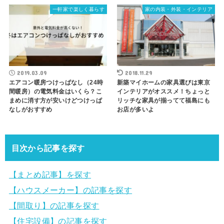
一軒家で楽しく暮らす
家の内装・外装・インテリア
2019.03.09
2018.11.29
エアコン暖房つけっぱなし（24時
新築マイホームの家具選びは東京
間暖房）の電気料金はいくら？こ
インテリアがオススメ！ちょっと
まめに消す方が安いけどつけっぱ
リッチな家具が揃ってて福島にも
なしがおすすめ
お店が多いよ
目次から記事を探す
【まとめ記事】を探す
【ハウスメーカー】の記事を探す
【間取り】の記事を探す
【住宅設備】の記事を探す