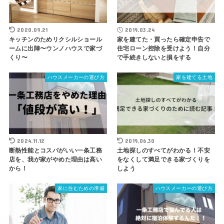
2020.09.21
2019.03.24
キッチンのためリクシルショール
家を建てた・買ったら確定申告で
ームに出陣〜ウンノハウスで家づ
住宅ローン控除を受けよう！自分
くり〜
で手続きしないと損をする
ハウスメーカーの選び方
家を建てる土地
2024.11.12
2019.06.30
断熱性能とコスパがいい一条工務
土地探しのすべてがわかる！不安
店を、我が家がやめた理由は高い
をなくして満足できる家づくりを
から！
しよう
家に住むための準備
ハウスメーカーの選び方