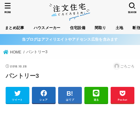
MENU
SEARCH
まとめ記事
ハウスメーカー
住宅設備
間取り
土地
断
当ブログはアフィリエイトやアドセンス広告を含みます
パントリー3
HOME
2018.10.28
ごろごろ
パントリー3
ツイート
シェア
はてブ
送る
Pocket