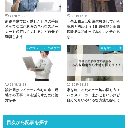
2018.11.29
2019.09.19
新築戸建てに引越したときの手続
一条工務店は宿泊体験をしてから
きってなにがあるの？ハウスメー
契約を決めよう！断熱性能と全館
カーも代行してくれるけど自分で
床暖房は泊まってみないと分から
確認しよう
ない
ハウスメーカーの選び方
家を建てる土地
2018.12.08
2019.06.30
設計図はマイホーム作りの命！現
家を建てるための土地の探し方！
場での工事ミスを減らすために絶
ハウスメーカーまかせもいいけど
対必要
自分でもいろいろな方法で探そう
目次から記事を探す