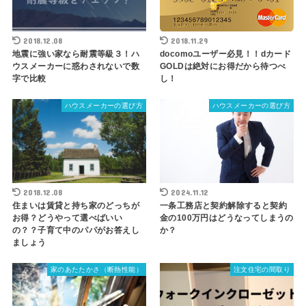
2018.12.08
2018.11.29
地震に強い家なら耐震等級３！ハ
docomoユーザー必見！！dカード
ウスメーカーに惑わされないで数
GOLDは絶対にお得だから待つべ
字で比較
し！
ハウスメーカーの選び方
ハウスメーカーの選び方
2018.12.08
2024.11.12
住まいは賃貸と持ち家のどっちが
一条工務店と契約解除すると契約
お得？どうやって選べばいい
金の100万円はどうなってしまうの
の？？子育て中のパパがお答えし
か？
ましょう
家のあたたかさ（断熱性能）
注文住宅の間取り