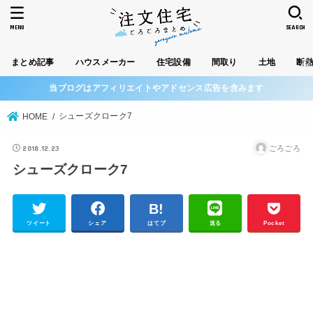
MENU
SEARCH
まとめ記事
ハウスメーカー
住宅設備
間取り
土地
断
当ブログはアフィリエイトやアドセンス広告を含みます
シューズクローク7
HOME
2018.12.23
ごろごろ
シューズクローク7
ツイート
シェア
はてブ
送る
Pocket