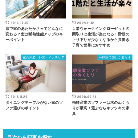
2019.07.07
2024.11.12
窓で家のあたたかさってどんなに
１階ウォークインクローゼットの
変わる？窓は断熱性能アップのキ
間取りは生活が楽になる！階段の
ーポイント
上り下りが少なくなるから共働き
子育て世帯におすすめ
家の内装・外装・インテリア
一軒家で楽しく暮らす
2018.11.29
2020.09.21
ダイニングテーブルがない家のソ
飛騨産業のソファーは木のぬくも
ファ選びのポイント
りが最高！選ぶならキツツキの家
具
目次から記事を探す