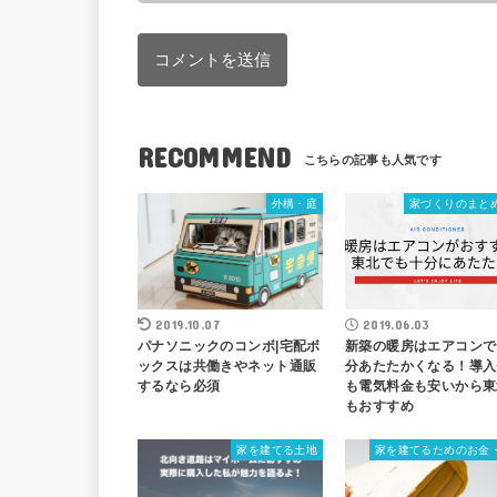
RECOMMEND
外構・庭
家づくりのまと
2019.10.07
2019.06.03
パナソニックのコンボ|宅配ボ
新築の暖房はエアコンで
ックスは共働きやネット通販
分あたたかくなる！導入
するなら必須
も電気料金も安いから東
もおすすめ
家を建てる土地
家を建てるためのお金