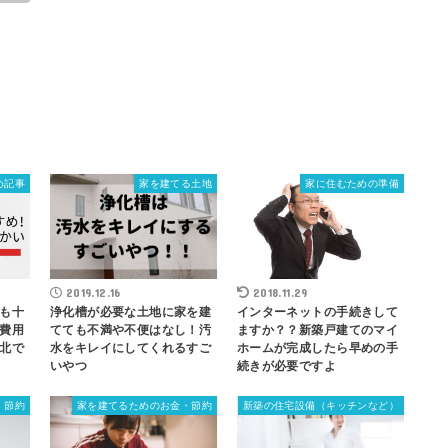
め記事
家を建てる土地
家に住むための準備
2019.12.16
2018.11.29
も十
浄化槽が必要な土地に家を建
インターネットの手続きして
費用
てても不満や不便はなし！汚
ますか？？新築戸建てのマイ
北で
水をキレイにしてくれるすご
ホームが完成したら早めの手
いやつ
続きが必要ですよ
・節約
家を建てるためのお金・節約
新築の住宅設備（キッチンなど）