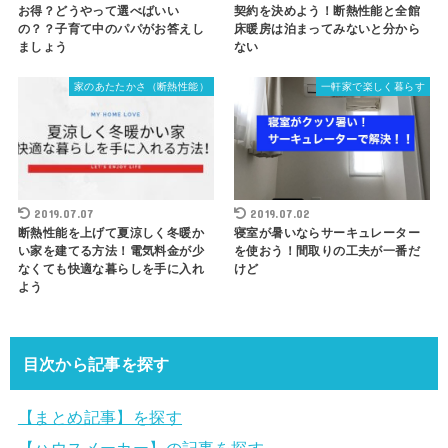
お得？どうやって選べばいい
契約を決めよう！断熱性能と全館
の？？子育て中のパパがお答えし
床暖房は泊まってみないと分から
ましょう
ない
家のあたたかさ（断熱性能）
一軒家で楽しく暮らす
2019.07.07
2019.07.02
断熱性能を上げて夏涼しく冬暖か
寝室が暑いならサーキュレーター
い家を建てる方法！電気料金が少
を使おう！間取りの工夫が一番だ
なくても快適な暮らしを手に入れ
けど
よう
目次から記事を探す
【まとめ記事】を探す
【ハウスメーカー】の記事を探す