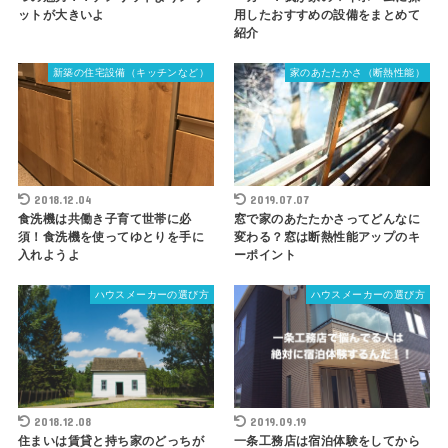
ットが大きいよ
用したおすすめの設備をまとめて
紹介
新築の住宅設備（キッチンなど）
家のあたたかさ（断熱性能）
2018.12.04
2019.07.07
食洗機は共働き子育て世帯に必
窓で家のあたたかさってどんなに
須！食洗機を使ってゆとりを手に
変わる？窓は断熱性能アップのキ
入れようよ
ーポイント
ハウスメーカーの選び方
ハウスメーカーの選び方
2018.12.08
2019.09.19
住まいは賃貸と持ち家のどっちが
一条工務店は宿泊体験をしてから