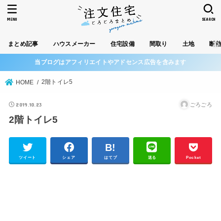
MENU
SEARCH
まとめ記事
ハウスメーカー
住宅設備
間取り
土地
断
当ブログはアフィリエイトやアドセンス広告を含みます
2階トイレ5
HOME
2019.10.23
ごろごろ
2階トイレ5
ツイート
シェア
はてブ
送る
Pocket