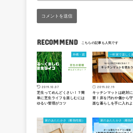
RECOMMEND
外構・庭
一軒家で楽しく
2019.10.07
2019.02.19
芝生ってめんどくさい！？簡
キッチンマットは絶対に
単に芝生ライフを楽しむには
要！床を汚れや傷から守
ゆるい管理がコツ
楽な暮らしを手に入れよ
家のあたたかさ（断熱性能）
家のあたたかさ（断熱