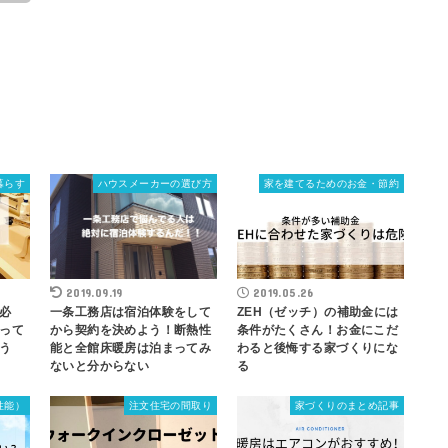
暮らす
ハウスメーカーの選び方
家を建てるためのお金・節約
2019.09.19
2019.05.26
必
一条工務店は宿泊体験をして
ZEH（ゼッチ）の補助金には
って
から契約を決めよう！断熱性
条件がたくさん！お金にこだ
う
能と全館床暖房は泊まってみ
わると後悔する家づくりにな
ないと分からない
る
性能）
注文住宅の間取り
家づくりのまとめ記事