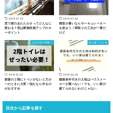
2019.07.07
2019.07.02
窓で家のあたたかさってどんなに
寝室が暑いならサーキュレーター
変わる？窓は断熱性能アップのキ
を使おう！間取りの工夫が一番だ
ーポイント
けど
注文住宅の間取り
家を建てる土地
2019.10.23
2019.06.30
新築の２階にトイレがないと万が
建築条件付きの土地はハウスメー
一のときに大変！悩むなら作るの
カーが選べない！でも、いい家が
がおすすめ
建てられないわけじゃない
目次から記事を探す