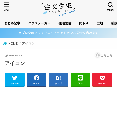
MENU
SEARCH
まとめ記事
ハウスメーカー
住宅設備
間取り
土地
断
当ブログはアフィリエイトやアドセンス広告を含みます
アイコン
HOME
2017.01.09
ごろごろ
アイコン
ツイート
シェア
はてブ
送る
Pocket