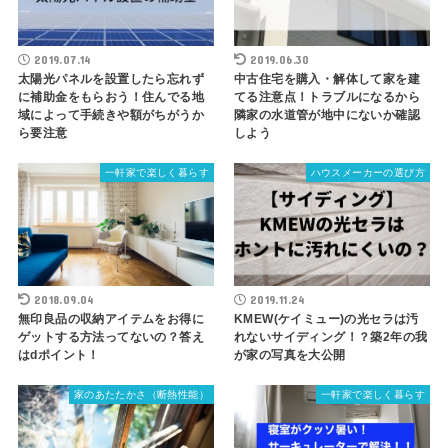
2019.07.14
2019.06.30
太陽光パネルを設置したら忘れず
中古住宅を購入・解体して家を建
に補助金をもらおう！住んでる地
てる注意点！トラブルになるから
域によって手続きや額がちがうか
隣家の水道管が地中にないか確認
ら要注意
しよう
一軒家で楽しく暮らす
ハウスメーカーの選び方
2018.09.04
2019.11.24
無印良品の収納アイテムをお得に
KMEW(ケイミュー)の光セラは汚
ゲットする方法ってないの？答え
れないサイディング！？築2年の我
はdポイント！
が家の写真を大公開
家のあたたかさ（断熱性能）
一軒家で楽しく暮らす